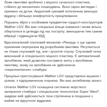
Ложе гвинтівки зроблено з міцного сучасного пластика,
стійкого до механічних пошкоджень. Воно гарно виглядає і
приємно на дотик. Акуратний гумовий потиличник зменшує
віддачу і збільшує комфортність прицілювання.
Поршень зброї є особливим предметом гордості конструкторів
Walther LGV. Він має спеціальні кільця ковзання і може вільно
обертатися в циліндрі під час пострілу, зменшуючи тим самим
вібрації і підвищуючи ККД,
Вдосконалений спусковий механізм «Рекорд» є ще одним
приємним сюрпризом від розробників гвинтівки. Регулюється
не тільки спусковий хід, але і зусилля спуску. Спусковий гачок
виконаний зі спеціального міцного пластику. Є автоматичний
запобіжник, який дозволяє поставити зняту з запобіжник
гвинтівку, знову на запобіжник не здійснюючи
«переломлення» стовбура.
Прицільні пристосування Walther LGV представлені мушкою і
цілком, з підпружиненою планкою. Він має антиблікову захист.
Umarex Walther LGV оснащена системою жорсткого
запирання стовбура і спеціальною технологією Super Silent",
завдяки якій здійснюється тиха стрілянина в поєднанні з
майже не відчутною віддачею.