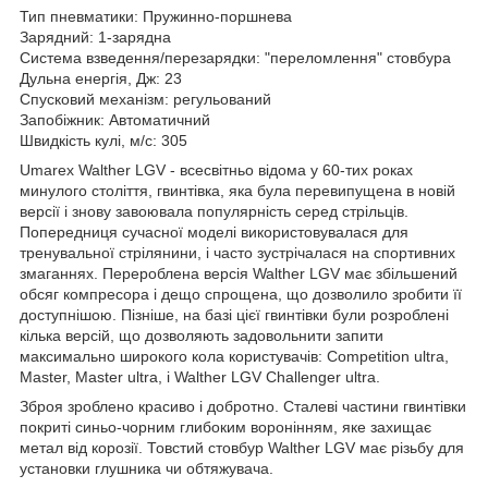
Тип пневматики: Пружинно-поршнева
Зарядний: 1-зарядна
Система взведення/перезарядки: "переломлення" стовбура
Дульна енергія, Дж: 23
Спусковий механізм: регульований
Запобіжник: Автоматичний
Швидкість кулі, м/с: 305
Umarex Walther LGV - всесвітньо відома у 60-тих роках
минулого століття, гвинтівка, яка була перевипущена в новій
версії і знову завоювала популярність серед стрільців.
Попередниця сучасної моделі використовувалася для
тренувальної стрілянини, і часто зустрічалася на спортивних
змаганнях. Перероблена версія Walther LGV має збільшений
обсяг компресора і дещо спрощена, що дозволило зробити її
доступнішою. Пізніше, на базі цієї гвинтівки були розроблені
кілька версій, що дозволяють задовольнити запити
максимально широкого кола користувачів: Competition ultra,
Master, Master ultra, і Walther LGV Challenger ultra.
Зброя зроблено красиво і добротно. Сталеві частини гвинтівки
покриті синьо-чорним глибоким воронінням, яке захищає
метал від корозії. Товстий стовбур Walther LGV має різьбу для
установки глушника чи обтяжувача.