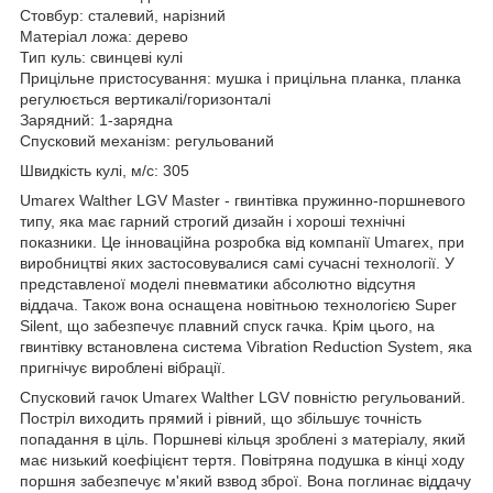
Стовбур: сталевий, нарізний
Матеріал ложа: дерево
Тип куль: свинцеві кулі
Прицільне пристосування: мушка і прицільна планка, планка
регулюється вертикалі/горизонталі
Зарядний: 1-зарядна
Спусковий механізм: регульований
Швидкість кулі, м/с: 305
Umarex Walther LGV Master - гвинтівка пружинно-поршневого
типу, яка має гарний строгий дизайн і хороші технічні
показники. Це інноваційна розробка від компанії Umarex, при
виробництві яких застосовувалися самі сучасні технології. У
представленої моделі пневматики абсолютно відсутня
віддача. Також вона оснащена новітньою технологією Super
Silent, що забезпечує плавний спуск гачка. Крім цього, на
гвинтівку встановлена система Vibration Reduction System, яка
пригнічує вироблені вібрації.
Спусковий гачок Umarex Walther LGV повністю регульований.
Постріл виходить прямий і рівний, що збільшує точність
попадання в ціль. Поршневі кільця зроблені з матеріалу, який
має низький коефіцієнт тертя. Повітряна подушка в кінці ходу
поршня забезпечує м'який взвод зброї. Вона поглинає віддачу