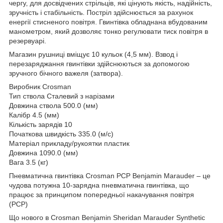
чергу, для досвідчених стрільців, які цінують якість, надійність,
зручність і стабільність. Постріл здійснюється за рахунок
енергії стисненого повітря. Гвинтівка обладнана вбудованим
манометром, який дозволяє тонко регулювати тиск повітря в
резервуарі.
Магазин рушниці вміщує 10 кульок (4,5 мм). Взвод і
перезаряджання гвинтівки здійснюються за допомогою
зручного бічного важеля (затвора).
Виробник Crosman
Тип ствола Сталевий з нарізами
Довжина ствола 500.0 (мм)
Калібр 4.5 (мм)
Кількість зарядів 10
Початкова швидкість 335.0 (м/с)
Матеріал прикладу/рукоятки пластик
Довжина 1090.0 (мм)
Вага 3.5 (кг)
Пневматична гвинтівка Crosman PCP Benjamin Marauder – це
чудова потужна 10-зарядна пневматична гвинтівка, що
працює за принципом попередньої накачування повітря
(РСР)
Що нового в Crosman Benjamin Sheridan Marauder Synthetic