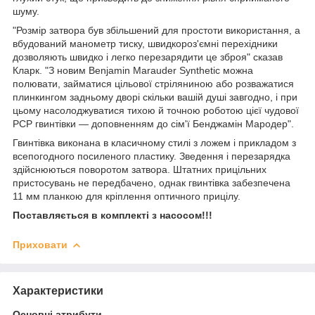
шуму.
"Розмір затвора був збільшений для простоти використання, а
вбудований манометр тиску, швидкороз'ємні перехідники
дозволяють швидко і легко перезарядити це зброя" сказав
Кларк. "З новим Benjamin Marauder Synthetic можна
полювати, займатися цільової стріляниною або розважатися
плинкингом задньому дворі скільки вашій душі завгодно, і при
цьому насолоджуватися тихою й точною роботою цієї чудової
PCP гвинтівки ― доповненням до сім'ї Бенджамін Мародер".
Гвинтівка виконана в класичному стилі з ложем і прикладом з
всепогодного посиленого пластику. Зведення і перезарядка
здійснюються поворотом затвора. Штатних прицільних
пристосувань не передбачено, однак гвинтівка забезпечена
11 мм планкою для кріплення оптичного прицілу.
Поставляється в комплекті з насосом!!!
Приховати
Характеристики
Основні атрибути