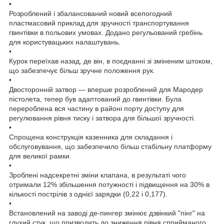
•
Розроблений і збалансований новий всепогодний
пластмасовий приклад для зручності транспортування
гвинтівки в польових умовах. Додано регульований гребінь
для користувацьких налаштувань.
•
Курок переїхав назад, де він, в поєднанні зі зміненим штоком,
що забезпечує більш зручне положення рук.
•
Двосторонній затвор ― вперше розроблений для Мародер
пістолета, тепер був адаптований до гвинтівки. Була
перероблена вся частину в районі порту доступу для
регулювання рівня тиску і затвора для більшої зручності.
•
Спрощена конструкція казенника для складання і
обслуговування, що забезпечило більш стабільну платформу
для великої рамки.
•
Зроблені надсекретні зміни клапана, в результаті чого
отримали 12% збільшення потужності і підвищення на 30% в
кількості пострілів з однієї зарядки (0,22 і 0,177).
•
Встановлений на заводі де-пингер змінює дзвінкий "пінг" на
глухий стук, що призводить до зниження рівня сприйманого