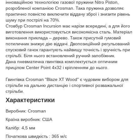
інноваційною технологією газової пружини Nitro Piston,
розробленої компанією Crosman. Така пружина дозволяє
практично повністю виключити віддачу зброї і знизити рівень
шуму при пострілі на 70%.
Стовбур Crosman Incursion має нарізи всередині, а для його
виготовлення використовується високоякісна сталь. Матеріал
виконання приклада – дерево. Також присутній гумовий
потиличник знижує дію віддачі. Двопозиційний регульований
спусковий гачок гарантують найвищу точність і зручність при
стрільбі. Біля нього встановлений ручний запобіжник.
Дана пневматична гвинтівка комплектується оптичним
прицілом Center Point 4x32 і кріпленням до нього.
Гвинтівка Crosman "Blaze XT Wood" є чудовим вибором для
стрільби на дальню дистанцію і спортивної розважальної
стрільби.
Характеристики
Виробник: Crosman
Країна виробник: США
Калібр: 4,5 мм
Початкова швидкість : 365 м/с