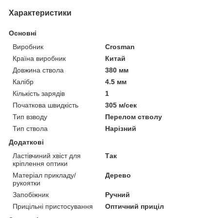
Характеристики
Основні
Виробник
Crosman
Країна виробник
Китай
Довжина ствола
380 мм
Калібр
4.5 мм
Кількість зарядів
1
Початкова швидкість
305 м/сек
Тип взводу
Перелом стволу
Тип ствола
Нарізний
Додаткові
Ластівчиний хвіст для
Так
кріплення оптики
Матеріал прикладу/
Дерево
рукоятки
Запобіжник
Ручний
Прицільні пристосування
Оптичний приціл