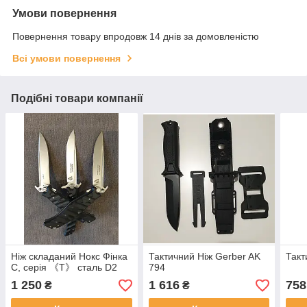
Умови повернення
Повернення товару впродовж 14 днів за домовленістю
Всі умови повернення
Подібні товари компанії
Ніж складаний Нокс Фінка
Тактичний Ніж Gerber AK
Такт
С, серія 《Т》 сталь D2
794
1 250
1 616
758
₴
₴