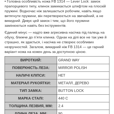
• Головна особливість ножа FB 1314 — Lever Lock: замок
прапорцевого типу, клинок замикається штифтом на плоскій
пружині. Водночас ніж залишається робочим, навіть якщо
витягнути пружини, він перетворюється на звичайний, а не
викидний. Дивує цей замок і тим, що його пружини
замінюються навіть без інструментів.
Єдиний мінус — надто вже агресивна насічка під палець на
обуху, ближче до п'яти клинка. Однак на ділі все не так уже й
страшно, як здається, і насічка не створює особливих
незручностей. Загалом, викидний ніж FB 1314 — це гарний
варіант ножа на кожен день за доступною ціною.
ВИРОТКИЙ:
GRAND WAY
ПОВЕРХНІСТЬ ЛЕЗА:
MIRROR POLISH
НАЛИЧІ КЛІПСИ:
НЕТ
МАТЕРІАЛ РУКОЯТКИ:
МЕТАЛЛ, ДЕРЕВО
ТИП ЗАМКА:
BUTTON LOCK
МАРКА СТАЛІ:
440 C
ТОЛЩИНА ЛЕЗВИЯ, ММ:
2.4
ДЛИНА ЛЕЗА, ММ:
90