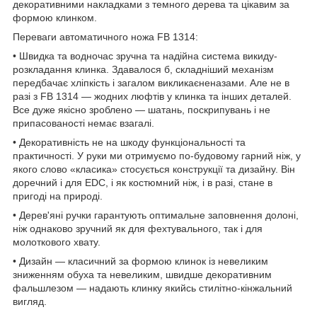
декоративними накладками з темного дерева та цікавим за
формою клинком.
Переваги автоматичного ножа FB 1314:
• Швидка та водночас зручна та надійна система викиду-
розкладання клинка. Здавалося б, складніший механізм
передбачає хліпкість і загалом викликаєненазами. Але не в
разі з FB 1314 — жодних люфтів у клинка та інших деталей.
Все дуже якісно зроблено — шатань, поскрипувань і не
припасованості немає взагалі.
• Декоративність не на шкоду функціональності та
практичності. У руки ми отримуємо по-будовому гарний ніж, у
якого слово «класика» стосується конструкції та дизайну. Він
доречний і для EDC, і як костюмний ніж, і в разі, стане в
пригоді на природі.
• Дерев'яні ручки гарантують оптимальне заповнення долоні,
ніж однаково зручний як для фехтувального, так і для
молоткового хвату.
• Дизайн — класичний за формою клинок із невеликим
зниженням обуха та невеликим, швидше декоративним
фальшлезом — надають клинку якийсь стилітно-кінжальний
вигляд.