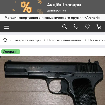
Магазин спортивного пневматического оружия «Archerbow
Товари та послуги
Пістолети пневматичні
Пневматичн
История!!!