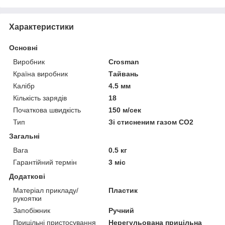
Характеристики
Основні
Виробник
Crosman
Країна виробник
Тайвань
Калібр
4.5 мм
Кількість зарядів
18
Початкова швидкість
150 м/сек
Тип
Зі стисненим газом СО2
Загальні
Вага
0.5 кг
Гарантійний термін
3 міс
Додаткові
Матеріал прикладу/
Пластик
рукоятки
Запобіжник
Ручний
Прицільні пристосування
Нерегульована прицільна