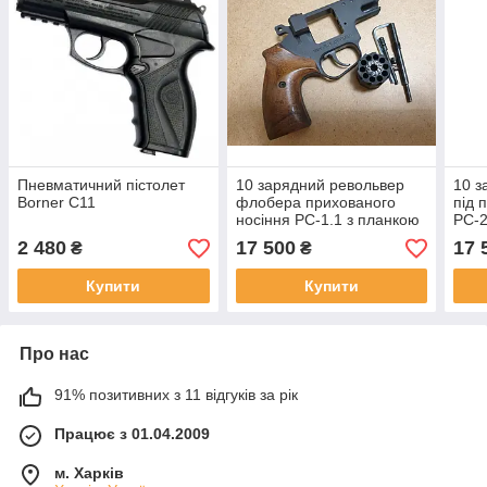
Пневматичний пістолет
10 зарядний револьвер
10 з
Borner C11
флобера прихованого
під 
носіння РС-1.1 з планкою
РС-2
пікатині. СЕМ.
2 480
17 500
17 
₴
₴
Купити
Купити
Про нас
91% позитивних з 11 відгуків за рік
Працює з 01.04.2009
м. Харків