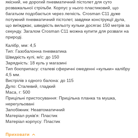
якісний, не дорогий пневматичний пістолет для суто
розважальної стрільби. Корпус у нього пластиковий, що
багатьом подобається через легкість. Crosman C11 дуже
потужний пневматичний пістолет, завдяки конструкції дула,
що виїжджає, швидкість вильоту кульки досягає 150 метрів за
секунду. Загалом Crosman C11 можна купити для розваги на
природі.
Калібр, мм: 4,5
Тип: Газобалонна пневматика
Швидкість кулі, м/с: до 150
Зарядність: 18 куль у магазині
Тип боєприпасу: сталеві сферичні омеденні «кульки» калібру
4,5 мм.
Вистрілів з одного балона: до 115
Дуло: Сталевий, гладкий
Маса, г: 500
Прицільні пристосування: Прицільна планка та мушка,
нерегульовані
Запобіжник: Неавтоматичний
Матеріал руків'я: Пластик
Матеріал корпусу: Пластик
Приховати