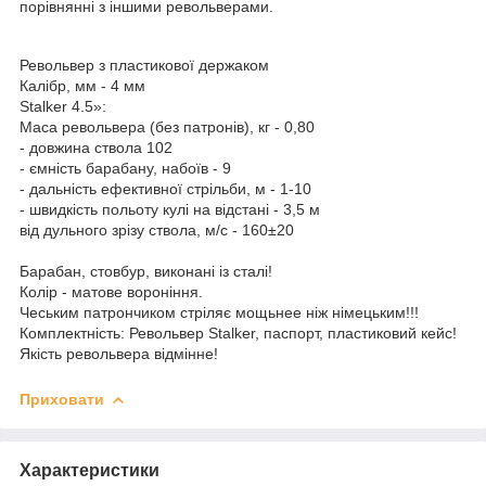
порівнянні з іншими револьверами.
Револьвер з пластикової держаком
Калібр, мм - 4 мм
Stalker 4.5»:
Маса револьвера (без патронів), кг - 0,80
- довжина ствола 102
- ємність барабану, набоїв - 9
- дальність ефективної стрільби, м - 1-10
- швидкість польоту кулі на відстані - 3,5 м
від дульного зрізу ствола, м/с - 160±20
Барабан, стовбур, виконані із сталі!
Колір - матове вороніння.
Чеським патрончиком стріляє мощьнее ніж німецьким!!!
Комплектність: Револьвер Stalker, паспорт, пластиковий кейс!
Якість револьвера відмінне!
Приховати
Характеристики