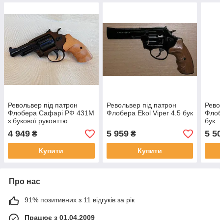
Револьвер під патрон
Револьвер під патрон
Рево
Флобера Сафарі РФ 431М
Флобера Ekol Viper 4.5 бук
Фло
з букової рукояттю
бук
4 949
5 959
5 5
₴
₴
Купити
Купити
Про нас
91% позитивних з 11 відгуків за рік
Працює з 01.04.2009