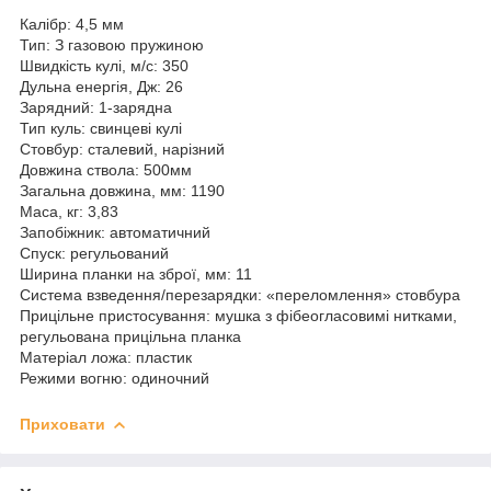
Калібр: 4,5 мм
Тип: З газовою пружиною
Швидкість кулі, м/с: 350
Дульна енергія, Дж: 26
Зарядний: 1-зарядна
Тип куль: свинцеві кулі
Стовбур: сталевий, нарізний
Довжина ствола: 500мм
Загальна довжина, мм: 1190
Маса, кг: 3,83
Запобіжник: автоматичний
Спуск: регульований
Ширина планки на зброї, мм: 11
Система взведення/перезарядки: «переломлення» стовбура
Прицільне пристосування: мушка з фібеогласовимі нитками,
регульована прицільна планка
Матеріал ложа: пластик
Режими вогню: одиночний
Приховати