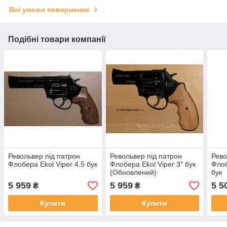
Всі умови повернення
Подібні товари компанії
Револьвер під патрон
Револьвер під патрон
Рево
Флобера Ekol Viper 4.5 бук
Флобера Ekol Viper 3" бук
Фло
(Обновлений)
бук
5 959
5 959
5 5
₴
₴
Купити
Купити