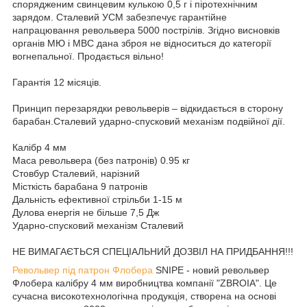
спорядженим свинцевим кулькою 0,5 г і піротехнічним
зарядом. Сталевий УСМ забезпечує гарантійне
напрацювання револьвера 5000 пострілів. Згідно висновків
органів МЮ і МВС дана зброя не відноситься до категорії
вогнепальної. Продається вільно!
Гарантія 12 місяців.
Принцип перезарядки револьверів – відкидається в сторону
барабан.Сталевий ударно-спусковий механізм подвійної дії.
Калібр 4 мм
Маса револьвера (без патронів) 0.95 кг
Стовбур Сталевий, нарізний
Місткість барабана 9 патронів
Дальність ефективної стрільби 1-15 м
Дулова енергія не більше 7,5 Дж
Ударно-спусковий механізм Сталевий
НЕ ВИМАГАЄТЬСЯ СПЕЦІАЛЬНИЙ ДОЗВІЛ НА ПРИДБАННЯ!!!
Револьвер під патрон Флобера
SNIPE - новий револьвер
Флобера калібру 4 мм виробництва компанії "ZBROIA". Це
сучасна високотехнологічна продукція, створена на основі