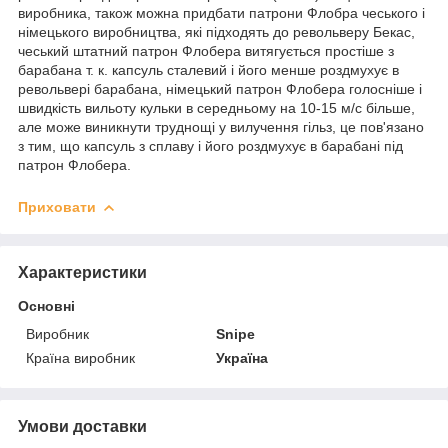
виробника, також можна придбати патрони Флобра чеського і
німецького виробництва, які підходять до револьверу Бекас,
чеський штатний патрон Флобера витягується простіше з
барабана т. к. капсуль сталевий і його менше роздмухує в
револьвері барабана, німецький патрон Флобера голосніше і
швидкість вильоту кульки в середньому на 10-15 м/с більше,
але може виникнути труднощі у вилучення гільз, це пов'язано
з тим, що капсуль з сплаву і його роздмухує в барабані під
патрон Флобера.
Приховати
Характеристики
Основні
Виробник
Snipe
Країна виробник
Україна
Умови доставки