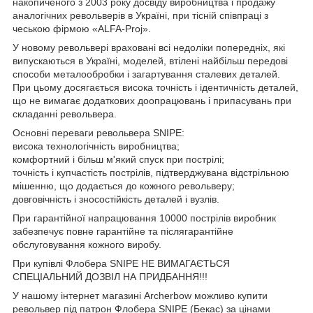
накопиченого з 2003 року досвіду виробництва і продажу
аналогічних револьверів в Україні, при тісній співпраці з
чеською фірмою «ALFA-Proj».
У новому револьвері враховані всі недоліки попередніх, які
випускаються в Україні, моделей, втілені найбільш передові
способи металообробки і загартування сталевих деталей.
При цьому досягається висока точність і ідентичність деталей,
що не вимагає додаткових доопрацювань і припасувань при
складанні револьвера.
Основні переваги револьвера SNIPE:
висока технологічність виробництва;
комфортний і більш м'який спуск при пострілі;
точність і купчастість пострілів, підтверджувана відстрільною
мішенню, що додається до кожного револьверу;
довговічність і зносостійкість деталей і вузлів.
При гарантійної напрацювання 10000 пострілів виробник
забезпечує повне гарантійне та післягарантійне
обслуговування кожного виробу.
При купівлі Флобера SNIPE НЕ ВИМАГАЄТЬСЯ
СПЕЦІАЛЬНИЙ ДОЗВІЛ НА ПРИДБАННЯ!!!
У нашому інтернет магазині Archerbow можливо купити
револьвер під патрон Флобера SNIPE (Бекас) за цінами