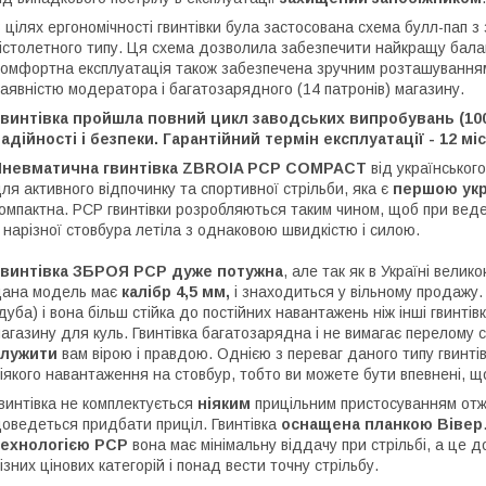
 цілях ергономічності гвинтівки була застосована схема булл-пап з
істолетного типу. Ця схема дозволила забезпечити найкращу баланс
омфортна експлуатація також забезпечена зручним розташуванням 
аявністю модератора і багатозарядного (14 патронів) магазину.
винтівка пройшла повний цикл заводських випробувань (1000
адійності і безпеки. Гарантійний термін експлуатації - 12 міс
Пневматична гвинтівка ZBROIA PCP COMPACT
від українськог
ля активного відпочинку та спортивної стрільби, яка є
першою укр
омпактна. PCP гвинтівки розробляються таким чином, щоб при веде
 нарізної стовбура летіла з однаковою швидкістю і силою.
Гвинтівка ЗБРОЯ РСР дуже потужна
, але так як в Україні вели
ана модель має
калібр 4,5 мм,
і знаходиться у вільному продажу
дуба) і вона більш стійка до постійних навантажень ніж інші гвинтів
агазину для куль. Гвинтівка багатозарядна і не вимагає перелому 
служити
вам вірою і правдою. Однією з переваг даного типу гвинті
іякого навантаження на стовбур, тобто ви можете бути впевнені, щ
винтівка не комплектується
ніяким
прицільним пристосуванням отже
оведеться придбати приціл. Гвинтівка
оснащена планкою Вівер
технологією PCP
вона має мінімальну віддачу при стрільбі, а це
ізних цінових категорій і понад вести точну стрільбу.