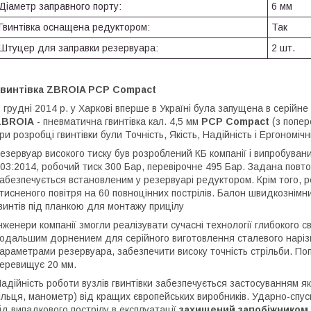
Діаметр заправного порту:
6 мм
Гвинтівка оснащена редуктором:
Так
Штуцер для заправки резервуара:
2 шт.
Гвинтівка
ZBROIA
PCP
Compact
 грудні 2014 р. у Харкові вперше в Україні була запущена в серійн
ZBROIA
- пневматична гвинтівка кал. 4,5 мм
PCP
Compact
(з попе
ри розробці гвинтівки були Точність, Якість, Надійність і Ергономічн
езервуар високого тиску був розроблений КБ компанії і випробуван
03:2014, робочий тиск 300 Бар, перевірочне 495 Бар. Задана повто
абезпечується встановленим у резервуарі редуктором. Крім того, 
тисненого повітря на 60 повноцінних пострілів. Балон швидкознім
винтів під планкою для монтажу прицілу
нженери компанії змогли реалізувати сучасні технології глибокого 
одальшим дорнением для серійного виготовлення сталевого нарізно
араметрами резервуара, забезпечити високу точність стрільби. По
еревищує 20 мм.
адійність роботи вузлів гвинтівки забезпечується застосуванням я
ільця, манометр) від кращих європейських виробників. Ударно-спуск
ід випадкового пострілу в експлуатації
захищений запобіжником
.