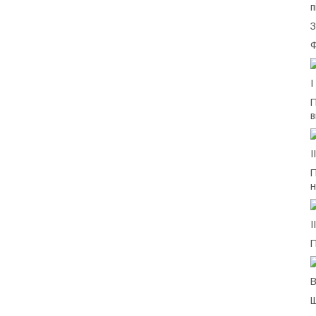
п
З
Ф
I
П
в
І
П
н
І
П
В
Щ