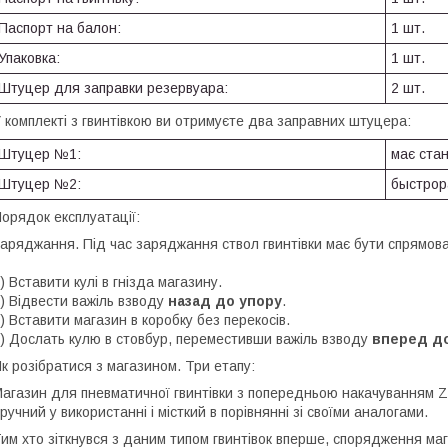
Паспорт на балон:
1 шт.
Упаковка:
1 шт.
Штуцер для заправки резервуара:
2 шт.
 комплекті з гвинтівкою ви отримуєте два заправних штуцера:
Штуцер №1:
має стан
Штуцер №2:
быстрор
орядок експлуатації:
аряджання. Під час заряджання ствол гвинтівки має бути спрямова
) Вставити кулі в гнізда магазину.
) Відвести важіль взводу
назад до упору
.
) Вставити магазин в коробку без перекосів.
) Дослать кулю в стовбур, переместивши важіль взводу
вперед до
к розібратися з магазином. Три етапу:
агазин для пневматичної гвинтівки з попередньою накачуванням 
ручний у використанні і місткий в порівнянні зі своїми аналогами.
им хто зіткнувся з даним типом гвинтівок вперше, спорядження м