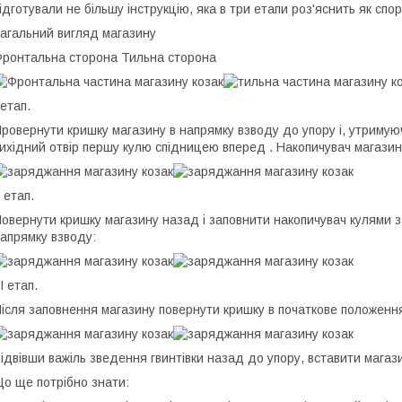
ідготували не більшу інструкцію, яка в три етапи роз'яснить як сп
агальний вигляд магазину
ронтальна сторона Тильна сторона
 етап.
ровернути кришку магазину в напрямку взводу до упору і, утримую
ихідний отвір першу кулю спідницею вперед . Накопичувач магазин
І етап.
овернути кришку магазину назад і заповнити накопичувач кулями з
апрямку взводу:
ІІ етап.
ісля заповнення магазину повернути кришку в початкове положенн
ідвівши важіль зведення гвинтівки назад до упору, вставити магаз
о ще потрібно знати: