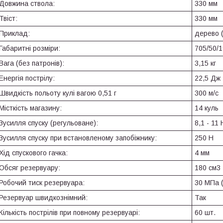
Довжина ствола:
330 мм
Твіст:
330 мм
Приклад:
дерево 
Габаритні розміри:
705/50/
Вага (без патронів):
3,15 кг
Енергія пострілу:
22,5 Дж
Швидкість польоту кулі вагою 0,51 г
300 м/с
Місткість магазину:
14 куль
Зусилля спуску (регульоване):
8,1 - 11 
Зусилля спуску при встановленому запобіжнику:
250 Н
Хід спускового гачка:
4 мм
Обсяг резервуару:
180 см3
Робочий тиск резервуара:
30 МПа (
Резервуар швидкознімний:
Так
Кількість пострілів при повному резервуарі:
60 шт.