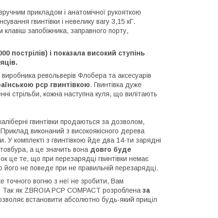
 зручним прикладом і анатомічної рукояткою
ування гвинтівки і невелику вагу 3,15 кГ.
клавіш запобіжника, заправного порту,
0 пострілів) і показала високий ступінь
яців.
о виробника револьверів Флобера та аксесуарів
аїнською pcp гвинтівкою
. Гвинтівка дуже
нні стрільби, кожна наступна куля, що вилітають
кокаліберні гвинтівки продаються за дозволом,
. Приклад виконаний з високоякісного дерева
ки. У комплекті з гвинтівкою йде два 14-ти зарядні
стовбура, а це значить вона
довго буде
вок це те, що при перезарядці гвинтівки немає
о його не поведе при не правильній перезарядці.
 точного вогню з неї не зробити, Вам
. Так як ZBROIA PCP COMPACT розроблена
за
 дозволяє встановити абсолютно будь-який приціл