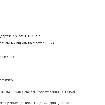
дартне різьблення G 1/8"
азъемный під квік на фостер (8мм)
ний вниз.
 упору.
ZBROIA КОЗАК Compact. Розрахований на 14 куль.
агазину може здатися складним. Для цього ми