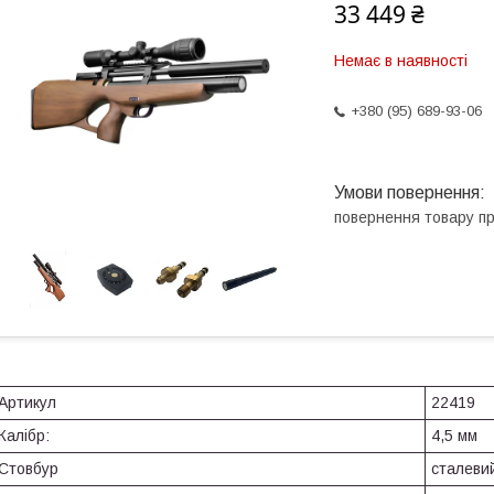
33 449 ₴
Немає в наявності
+380 (95) 689-93-06
повернення товару п
Артикул
22419
Калібр:
4,5 мм
Стовбур
сталевий