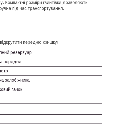
у. Компактні розміри гвинтівки дозволяють
зручна під час транспортування.
 відкрутити передню кришку!
ряний резервуар
ка передня
метр
ка запобіжника
ковий гачок
е