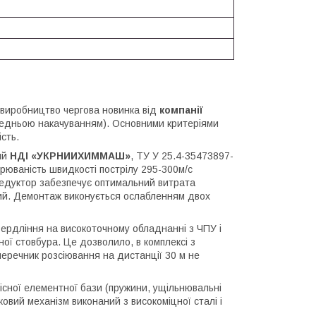
е виробництво чергова новинка від
компанії
редньою накачуванням). Основними критеріями
ість.
ий
НДІ «УКРНИИХИММАШ»
, ТУ У 25.4-35473897-
рюваність швидкості пострілу 295-300м/с
редуктор забезпечує оптимальний витрата
ний. Демонтаж виконується ослабленням двох
свердління на високоточному обладнанні з ЧПУ і
ї стовбура. Це дозволило, в комплексі з
перечник розсіювання на дистанції 30 м не
кісної елементної бази (пружини, ущільнювальні
овий механізм виконаний з високоміцної сталі і