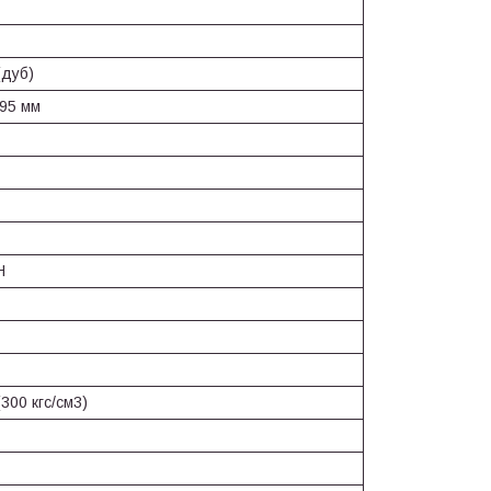
(дуб)
195 мм
Н
300 кгс/см3)