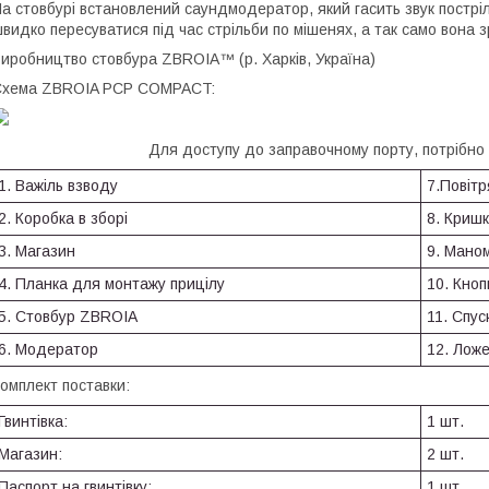
а стовбурі встановлений саундмодератор, який гасить звук постріл
видко пересуватися під час стрільби по мішенях, а так само вона 
иробництво стовбура ZBROIA™ (р. Харків, Україна)
Схема ZBROIA PCP COMPACT:
Для доступу до заправочному порту, потрібно
1. Важіль взводу
7.Повіт
2. Коробка в зборі
8. Криш
3. Магазин
9. Мано
4. Планка для монтажу прицілу
10. Кноп
5. Стовбур ZBROIA
11. Спус
6. Модератор
12. Лож
омплект поставки:
Гвинтівка:
1 шт.
Магазин:
2 шт.
Паспорт на гвинтівку:
1 шт.