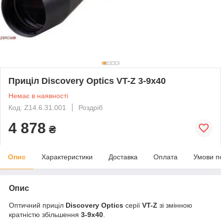
Приціл Discovery Optics VT-Z 3-9x40
Немає в наявності
Код: Z14.6.31.001
Роздріб
4 878
₴
Опис
Характеристики
Доставка
Оплата
Умови п
Опис
Оптичний приціл
Discovery Optics
серії
VT-Z
зі змінною
кратністю збільшення
3-9х40
.