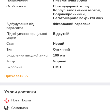
Призначення
Пневматична зброя
Особливості
Протиударний корпус,
Корпус заповнений азотом,
Водонепроникний,
Багатошарове покриття лінз
Відбудування від
Фіксований паралакс
паралакса
Підсвічування прицільної
Відсутній
марки
Стан
Новий
Тип
Оптичний
Видалення вихідної зіниці
100 мм
Колір
Чорний
Виробник
HMD
Приховати
Умови доставки
Нова Пошта
Самовивіз