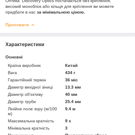
Оптика Discovery Optics постачається без кріплення,
високий моноблок або кільця для кріплення ви можете
придбати в нас
за мінімальною ціною.
Приховати
Характеристики
Основні
Країна виробник
Китай
Вага
434 г
Гарантійний термін
36 міс
Діаметр вихідної зіниці
13.3 мм
Діаметр об'єктиву
40 мм
Діаметр труби
25.4 мм
Лінійне поле зору (м/100
9.4 м
м)
Максимальна кратність
9 х
Мінімальна кратність
3