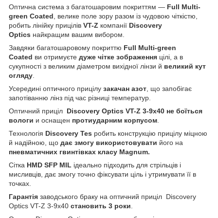
Оптична система з багатошаровим покриттям —
Full Multi-
green Coated
, велике поле зору разом із чудовою чіткістю,
робить лінійку прицілів
VT-Z
компанії
Discovery
Optics
найкращим вашим вибором.
Завдяки багатошаровому покриттю
Full Multi-green
Coated
ви отримуєте
дуже чітке зображення
цілі, а в
сукупності з великим діаметром вихідної лінзи й
великий кут
огляду
.
Усередині оптичного прицілу
закачан азот
, що запобігає
запотіванню лінз під час різниці температур.
Оптичний приціл
Discovery Optics VT-Z 3-9x40 не боїться
вологи
и оснащен
протиударним корпусом
.
Технологія
Discovery Tes
робить конструкцію прицілу міцною
й надійною, що
дає змогу використовувати
його на
пневматичних гвинтівках класу Magnum.
Сітка
HMD SFP MIL
ідеально підходить для стрільців і
мисливців, дає змогу точно фіксувати ціль і утримувати її в
точках.
Гарантія
заводського браку на оптичний приціл Discovery
Optics VT-Z 3-9x40
становить 3 роки
.