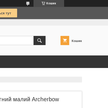
Кошик
Кошик
етний малий Archerbow