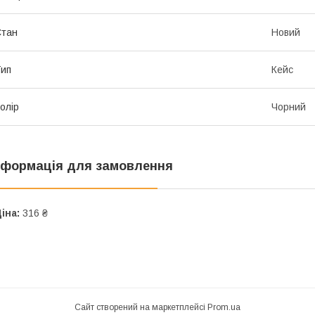
Стан
Новий
ип
Кейс
олір
Чорний
нформація для замовлення
іна:
316 ₴
Сайт створений на маркетплейсі
Prom.ua