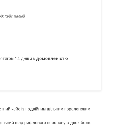
од:
Кейс малый
ротягом 14 днів
за домовленістю
етний кейс із подвійним щільним поролоновим
щільний шар рифленого поролону з двох боків.