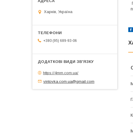
П
п
Харків, Україна
+380 (95) 689-93-06
Х
https://4mm.com.ua/
vintovka.com.ua@gmail.com
М
Г
К
М