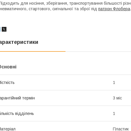
ідходить для носіння, зберігання, транспортування більшості різн
невматичного, стартового, сигнальної та зброї під
патрон Флобера
арактеристики
Основні
істкість
1
арантійний термін
3 міс
ількість відділень
1
атеріал
Пластик