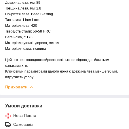
Довжина леза, мм: 89
Товщина леза, мм: 2,8
Покриття леза: Bead Blasting
Тип замка: Liner Lock
Матеріал леза: 420
Твердість стали: 56-58 HRC
Вага ножа, г: 173
Матеріал рукояті: дерево, метал
Матеріал чохла: тканина
Цей ніж не є холодною зброєю, оскільки не відповідає багатьом
ознаками х. о.
Ключовими параметрами даного ножа є довжина леза менше 90 мм,
відсутність упору.
Приховати
Умови доставки
Нова Пошта
Самовивіз