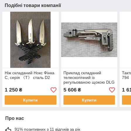
Подібні товари компанії
Ніж складаний Нокс Фінка
Приклад складаний
Такт
С, серія 《Т》 сталь D2
телескопічний із
794
регульованою щокою DLG
TBS TACTICAL PCP.
1 250
5 606
1 6
₴
₴
Купити
Купити
Про нас
91% позитивних з 11 відгуків за рік