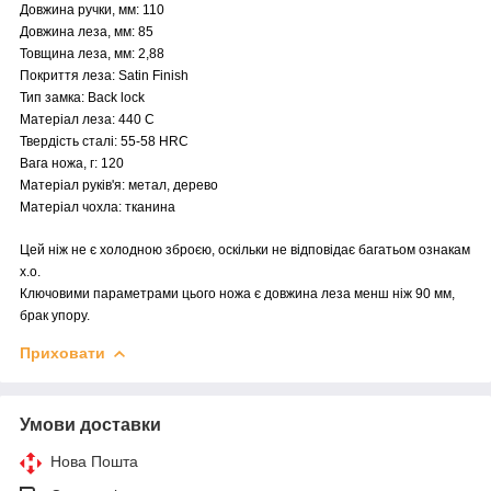
Довжина ручки, мм: 110
Довжина леза, мм: 85
Товщина леза, мм: 2,88
Покриття леза: Satin Finish
Тип замка: Back lock
Матеріал леза: 440 C
Твердість сталі: 55-58 HRC
Вага ножа, г: 120
Матеріал руків'я: метал, дерево
Матеріал чохла: тканина
Цей ніж не є холодною зброєю, оскільки не відповідає багатьом ознакам
х.о.
Ключовими параметрами цього ножа є довжина леза менш ніж 90 мм,
брак упору.
Приховати
Умови доставки
Нова Пошта