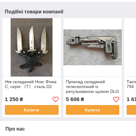
Подібні товари компанії
Ніж складаний Нокс Фінка
Приклад складаний
Такт
С, серія 《Т》 сталь D2
телескопічний із
794
регульованою щокою DLG
TBS TACTICAL PCP.
1 250
5 606
1 6
₴
₴
Купити
Купити
Про нас