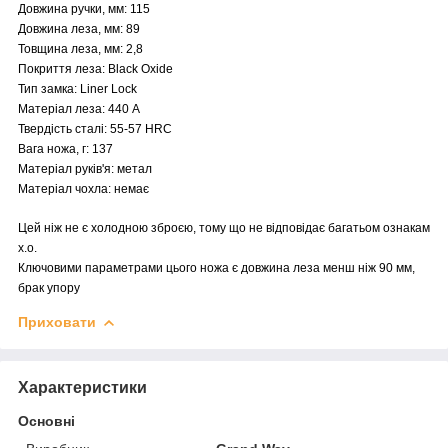
Довжина ручки, мм: 115
Довжина леза, мм: 89
Товщина леза, мм: 2,8
Покриття леза: Black Oxide
Тип замка: Liner Lock
Матеріал леза: 440 A
Твердість сталі: 55-57 HRC
Вага ножа, г: 137
Матеріал руків'я: метал
Матеріал чохла: немає
Цей ніж не є холодною зброєю, тому що не відповідає багатьом ознакам
х.о.
Ключовими параметрами цього ножа є довжина леза менш ніж 90 мм,
брак упору
Приховати
Характеристики
Основні