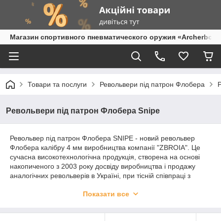
Магазин спортивного пневматического оружия «Archerbow
Товари та послуги
Револьвери під патрон Флобера
Револьвери під патрон Флобера Snipe
Револьвер під патрон Флобера SNIPE - новий револьвер
Флобера калібру 4 мм виробництва компанії "ZBROIA". Це
сучасна високотехнологічна продукція, створена на основі
накопиченого з 2003 року досвіду виробництва і продажу
аналогічних револьверів в Україні, при тісній співпраці з
чеською фірмою «ALFA-Proj».
Показати все
У новому револьвері враховані всі недоліки попередніх, які
випускаються в Україні, моделей, втілені найбільш передові
способи металообробки і загартування сталевих деталей.