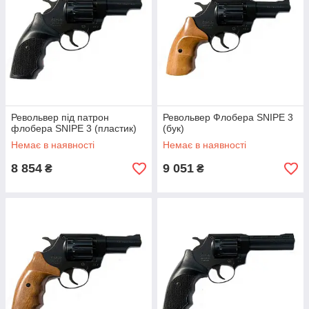
але може виникнути труднощі у вилучення гільз, це пов'язано
з тим, що капсуль з сплаву і його роздмухує в барабані під
патрон Флобера.
Револьвер під патрон
Револьвер Флобера SNIPE 3
флобера SNIPE 3 (пластик)
(бук)
Немає в наявності
Немає в наявності
8 854
9 051
₴
₴