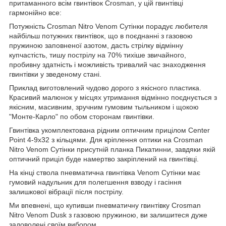
притаманного всім гвинтівок Crosman, у цій гвинтівці
гармонійно все:
Потужність Crosman Nitro Venom Сутінки порадує любителя
найбільш потужних гвинтівок, що в поєднанні з газовою
пружиною заповненої азотом, дасть стрілку відмінну
купчастість, тишу пострілу на 70% тихіше звичайного,
пробивну здатність і можливість тривалий час знаходження
гвинтівки у зведеному стані.
Приклад виготовлений чудово дорого з якісного пластика.
Красивий малюнок у місцях утримання відмінно поєднується з
якісним, масивним, зручним гумовим тыльником і щокою
"Монте-Карло" по обом сторонам гвинтівки.
Гвинтівка укомплектована рідним оптичним прицілом Center
Point 4-9x32 з кільцями. Для кріплення оптики на Crosman
Nitro Venom Сутінки присутній планка Пикатинни, завдяки якій
оптичний приціл буде намертво закріплений на гвинтівці.
На кінці ствола пневматична гвинтівка Venom Сутінки має
гумовий надульник для полегшення взводу і гасіння
залишкової вібрації після пострілу.
Ми впевнені, що купивши пневматичну гвинтівку Crosman
Nitro Venom Dusk з газовою пружиною, ви залишитеся дуже
задоволені своїм вибором.