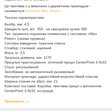
Ця гвинтівка є у виконанні з дерев'яним прикладом -
називається
Crosman Nitro Venom
Технічні характеристики:
Калібр, мм: 4,5
Швидкість кулі, м/с: 350 , не свинцевою кулею 380
Тип: пружинно-поршнева пневматика c системою «Nitro
Piston» (газова пружина)
Система взведення: перелом ствола
Стовбур: сталевий, нарізний
Маса, кг: 3,5
Загальна довжина, мм: 1170
Прицільні пристосування: оптичний приціл CenterPoint 3-9x32
Спуск: регульований
Запобіжник: не автоматичний рычажковый
Матеріал приклада: ударостійкий-морозостійкий пластик
Ширина планки на зброї, мм: 21
Комплект поставки: Коробка, гвинтівка,приціл з кріпленням
CenterPoint 3-9x32, інструкція.
Приховати